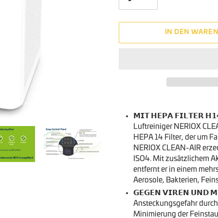
IN DEN WARE
Produkt
wird
𝗠𝗜𝗧 𝗛𝗘𝗣𝗔 𝗙𝗜𝗟𝗧𝗘𝗥 𝗛
zum
Luftreiniger NERIOX CLEA
Warenkorb
HEPA 14 Filter, der um Fak
hinzugefügt
NERIOX CLEAN-AIR erzeugt
ISO4. Mit zusätzlichem Ak
entfernt er in einem mehr
Aerosole, Bakterien, Fein
𝗚𝗘𝗚𝗘𝗡 𝗩𝗜𝗥𝗘𝗡 𝗨𝗡𝗗
Ansteckungsgefahr durch 
Minimierung der Feinsta