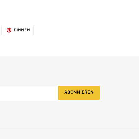
AUF
AUF
PINNEN
TWITTER
PINTEREST
TWITTERN
PINNEN
ABONNIEREN