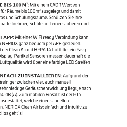
𝗠𝗘 𝗕𝗜𝗦 𝟭𝟬𝟬 𝗠²: Mit einem CADR Wert von
r für Räume bis 100m² ausgelegt und damit
os und Schulungsräume. Schützen Sie Ihre
narteilnehmer, Schüler mit einer sauberen und
𝗠𝗜𝗧 𝗔𝗣𝗣: Mit einer WIFI ready Verbindung kann
on NERIOX ganz bequem per APP gesteuert
 der Clean Air mit HEPA 14 Luftfilter ein Easy
isplay. Partikel Sensoren messen dauerhaft die
Luftqualität wird über eine farbige LED Streifen
𝗜𝗡𝗙𝗔𝗖𝗛 𝗭𝗨 𝗜𝗡𝗦𝗧𝗔𝗟𝗟𝗜𝗘𝗥𝗘𝗡: Aufgrund der
ftreiniger zwischen vier, auch manuell
 sehr niedrige Geräuschentwicklung liegt je nach
60 dB (A). Zum mobilen Einsatz ist der H14
 ausgestattet, welche einen schnellen
 NERIOX Clean Air ist einfach und intuitiv zu
 los geht´s!