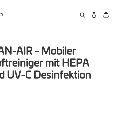
Suchen
Einloggen
Warenko
ch
N-AIR - Mobiler
uftreiniger mit HEPA
nd UV-C Desinfektion