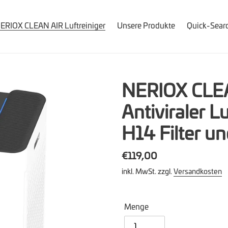
ERIOX CLEAN AIR Luftreiniger
Unsere Produkte
Quick-Sear
NERIOX CLEA
Antiviraler L
H14 Filter u
Normaler
€119,00
Preis
inkl. MwSt. zzgl.
Versandkosten
Menge