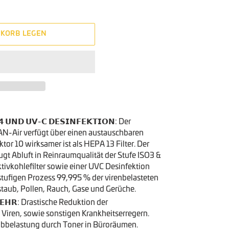
NKORB LEGEN
𝟰 𝗨𝗡𝗗 𝗨𝗩-𝗖 𝗗𝗘𝗦𝗜𝗡𝗙𝗘𝗞𝗧𝗜𝗢𝗡: Der
N-Air verfügt über einen austauschbaren
tor 10 wirksamer ist als HEPA 13 Filter. Der
 Abluft in Reinraumqualität der Stufe ISO3 &
tivkohlefilter sowie einer UVC Desinfektion
stufigen Prozess 99,995 % der virenbelasteten
staub, Pollen, Rauch, Gase und Gerüche.
 𝗠𝗘𝗛𝗥: Drastische Reduktion der
Viren, sowie sonstigen Krankheitserregern.
ubbelastung durch Toner in Büroräumen.